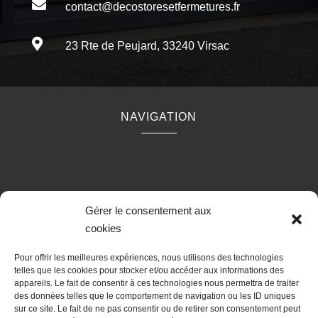

contact@decostoresetfermetures.fr

23 Rte de Peujard, 33240 Virsac
NAVIGATION
RÉALISATION
Gérer le consentement aux
cookies
Pour offrir les meilleures expériences, nous utilisons des technologies
telles que les cookies pour stocker et/ou accéder aux informations des
appareils. Le fait de consentir à ces technologies nous permettra de traiter
des données telles que le comportement de navigation ou les ID uniques
sur ce site. Le fait de ne pas consentir ou de retirer son consentement peut