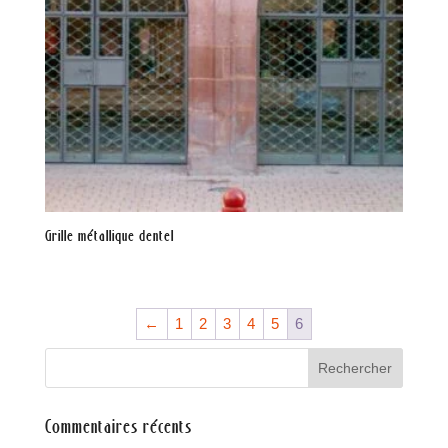
Grille métallique dentel
←
1
2
3
4
5
6
Commentaires récents