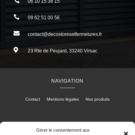

06 10 15 38 15

09 62 51 00 56

contact@decostoresetfermetures.fr

23 Rte de Peujard, 33240 Virsac
NAVIGATION
Contact
Mentions légales
Nos produits
RÉALISATION
Gérer le consentement aux