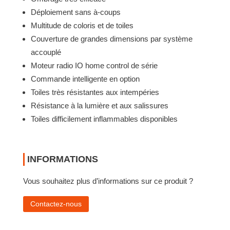
Déplo­ie­ment sans à-coups
Multi­tude de coloris et de toiles
Couver­ture de grandes dimen­sions par système
accouplé
Moteur radio IO home control de série
Commande intel­li­gente en option
Toiles très résis­tantes aux intem­pé­ries
Résis­tance à la lumière et aux salis­sures
Toiles diffi­ci­le­ment inflamma­bles dispo­ni­bles
INFORMATIONS
Vous souhaitez plus d’informations sur ce produit ?
Contactez-nous